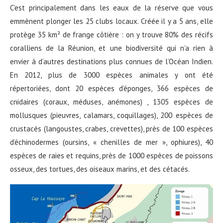
C’est principalement dans les eaux de la réserve que vous
emmènent plonger les 25 clubs locaux. Créée il y a 5 ans, elle
protège 35 km² de frange côtière : on y trouve 80% des récifs
coralliens de la Réunion, et une biodiversité qui n’a rien à
envier à d’autres destinations plus connues de l’Océan Indien.
En 2012, plus de 3000 espèces animales y ont été
répertoriées, dont 20 espèces d’éponges, 366 espèces de
cnidaires (coraux, méduses, anémones) , 1305 espèces de
mollusques (pieuvres, calamars, coquillages), 200 espèces de
crustacés (langoustes, crabes, crevettes), près de 100 espèces
d’échinodermes (oursins, « chenilles de mer », ophiures), 40
espèces de raies et requins, près de 1000 espèces de poissons
osseux, des tortues, des oiseaux marins, et des cétacés.