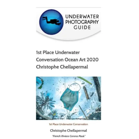
scuba_people_magazine
Jan 17