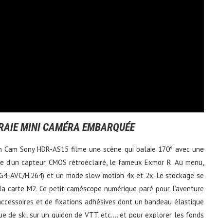
VRAIE MINI CAMÉRA EMBARQUÉE
tion Cam Sony HDR-AS15 filme une scène qui balaie 170° avec une
ée d’un capteur CMOS rétroéclairé, le fameux Exmor R. Au menu,
EG4-AVC/H.264) et un mode slow motion 4x et 2x. Le stockage se
 la carte M2. Ce petit caméscope numérique paré pour l’aventure
accessoires et de fixations adhésives dont un bandeau élastique
ue de ski, sur un guidon de VTT, etc…. et pour explorer les fonds