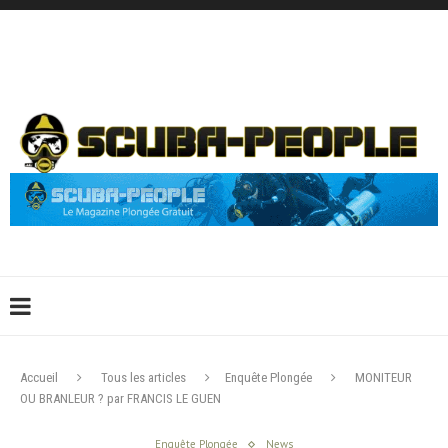
DÉCONNEXION
CONNEXION
CRÉER UN COMPTE
CONTACTEZ-NOUS !
Accueil
Tous les articles
Enquête Plongée
MONITEUR
OU BRANLEUR ? par FRANCIS LE GUEN
Enquête Plongée
News