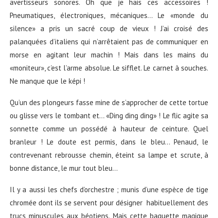
avertisseurs sonores. Oh que je hais ces accessoires !
Pneumatiques, électroniques, mécaniques… Le «monde du
silence» a pris un sacré coup de vieux ! J’ai croisé des
palanquées d’italiens qui n’arrêtaient pas de communiquer en
morse en agitant leur machin ! Mais dans les mains du
«moniteur», c’est l’arme absolue. Le sifflet. Le carnet à souches.
Ne manque que le képi !
Qu’un des plongeurs fasse mine de s’approcher de cette tortue
ou glisse vers le tombant et… «Ding ding ding» ! Le flic agite sa
sonnette comme un possédé à hauteur de ceinture. Quel
branleur ! Le doute est permis, dans le bleu… Penaud, le
contrevenant rebrousse chemin, éteint sa lampe et scrute, à
bonne distance, le mur tout bleu…
Il y a aussi les chefs d’orchestre ; munis d’une espèce de tige
chromée dont ils se servent pour désigner habituellement des
trucs minuscules aux béotiens. Mais cette baguette magique