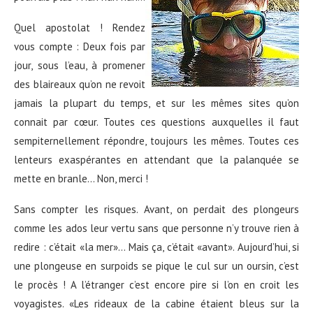
Quel apostolat ! Rendez
vous compte : Deux fois par
jour, sous l’eau, à promener
des blaireaux qu’on ne revoit
jamais la plupart du temps, et sur les mêmes sites qu’on
connait par cœur. Toutes ces questions auxquelles il faut
sempiternellement répondre, toujours les mêmes. Toutes ces
lenteurs exaspérantes en attendant que la palanquée se
mette en branle… Non, merci !
Sans compter les risques. Avant, on perdait des plongeurs
comme les ados leur vertu sans que personne n’y trouve rien à
redire : c’était «la mer»… Mais ça, c’était «avant». Aujourd’hui, si
une plongeuse en surpoids se pique le cul sur un oursin, c’est
le procès ! A l’étranger c’est encore pire si l’on en croit les
voyagistes. «Les rideaux de la cabine étaient bleus sur la