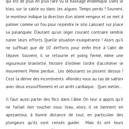
qui est de plus en plus rare vu le balisage endémique. Dans le
bleu, sur le sable ou dans les algues. Temps perdu ! Souvent,
le moniteur indique la direction d’un atemi vengeur et se met à
palmer comme un fou pour rejoindre le site. Laissant sur place
sa palanquée. D’autant qu’un léger courant contraire semble
ruiner leurs efforts. Quelle situation exaspérante ! Alors qu’il
ne suffisait que de 10’ d’efforts pour enfin être à l’abri de
l’épave. Souvent, il se retourne et poing fermé, mime une
vigoureuse branlette, histoire d’intimer l’ordre d’accélérer le
mouvement. Peine perdue… Les débutants se pissent dessus !
C’est la dérive des incontinents. «Rendez vous au tas de sable»
avec deux essoufflement et un arrêt cardiaque… Quel métier…
Il faut aussi parler des flics dans l’âme. On leur a appris qu’il
ne fallait rien toucher sous l’eau, alors, il se tiennent en
apesanteur, à bonne distance de tout, en particulier des
plongeurs qu’ils sont censés guider. Mais ils ont leurs