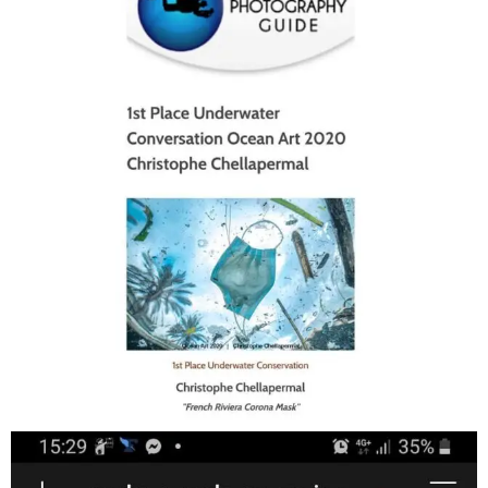
Jan 17
scuba_people_magazine