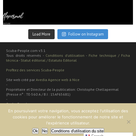
Sep 24
Load More
Follow on Instagram
Scuba-People.com v3.1
Tous droits réservés -
Conditions d'utilisation
-
Fiche technique / Ficha
técnica
-
Statut éditorial / Estatuto Editorial
Profitez des services Scuba-People
Site web créé par
Avedia Agence web à Nice
-
Propriétaire et Directeur de la publication: Christophe Chellapermal
(Presse n° : TE-560 A / B.I : 15AF65681)
-
Scuba People
Rua cardal de são josé 48 apt
En poursuivant votre navigation, vous acceptez l'utilisation des
2 dt
cookies pour améliorer le fonctionnement de notre site et
Lisboa, PORTUGAL
l'expérience utilisateur.
Ok
No
Conditions d'utilisation du site
EN HAUT