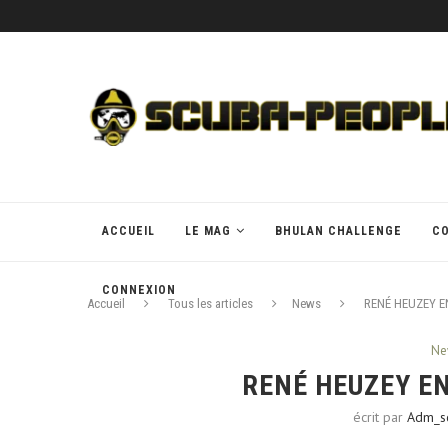
ACCUEIL
LE MAG
BHULAN CHALLENGE
C
CONNEXION
Accueil
Tous les articles
News
RENÉ HEUZEY E
Ne
RENÉ HEUZEY EN
écrit par
Adm_s