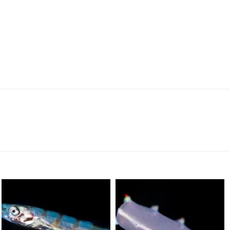
scuba_people_magazine
scuba_people_magazine