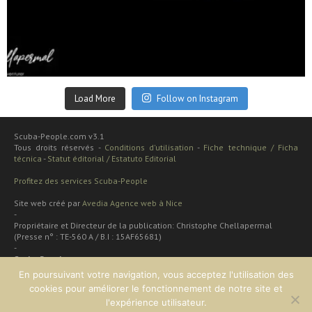
Sep 24
Load More
Follow on Instagram
Scuba-People.com v3.1
Tous droits réservés -
Conditions d'utilisation
-
Fiche technique / Ficha
técnica
-
Statut éditorial / Estatuto Editorial
Profitez des services Scuba-People
Site web créé par
Avedia Agence web à Nice
-
Propriétaire et Directeur de la publication: Christophe Chellapermal
(Presse n° : TE-560 A / B.I : 15AF65681)
-
Scuba People
Rua cardal de são josé 48 apt
En poursuivant votre navigation, vous acceptez l'utilisation des
2 dt
cookies pour améliorer le fonctionnement de notre site et
Lisboa, PORTUGAL
l'expérience utilisateur.