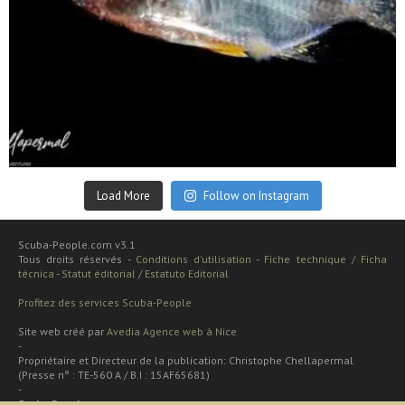
Sep 24
Load More
Follow on Instagram
Scuba-People.com v3.1
Tous droits réservés -
Conditions d'utilisation
-
Fiche technique / Ficha
técnica
-
Statut éditorial / Estatuto Editorial
Profitez des services Scuba-People
Site web créé par
Avedia Agence web à Nice
-
Propriétaire et Directeur de la publication: Christophe Chellapermal
(Presse n° : TE-560 A / B.I : 15AF65681)
-
Scuba People