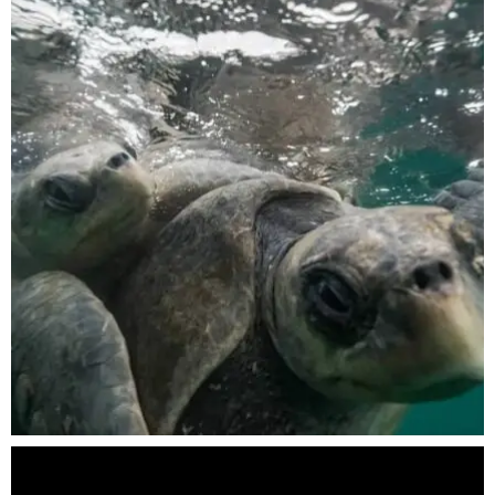
Nov 5
scuba_people_magazine