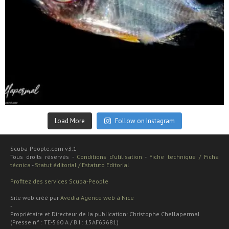
Sep 24
Load More
Follow on Instagram
Scuba-People.com v3.1
Tous droits réservés -
Conditions d'utilisation
-
Fiche technique / Ficha
técnica
-
Statut éditorial / Estatuto Editorial
Profitez des services Scuba-People
Site web créé par
Avedia Agence web à Nice
-
Propriétaire et Directeur de la publication: Christophe Chellapermal
(Presse n° : TE-560 A / B.I : 15AF65681)