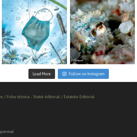
scuba_people_magazine
scuba_people_magazine
Sep 2
Aug 14
Load More
Follow on Instagram
e / Ficha técnica
-
Statut éditorial / Estatuto Editorial
lapermal