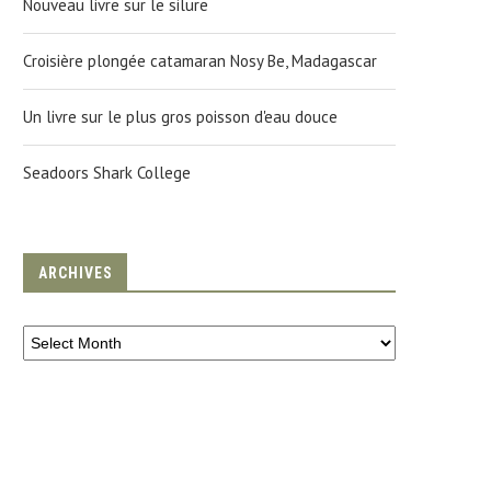
Nouveau livre sur le silure
Croisière plongée catamaran Nosy Be, Madagascar
Un livre sur le plus gros poisson d'eau douce
Seadoors Shark College
ALI, GUIDE CULTURE ET VOYAGE
LA CHASSE AU PHOQUE E
OUVERTE
13 March 2015
ARCHIVES
29 March 2010