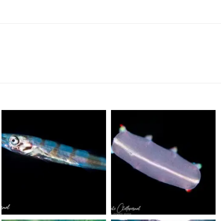
scuba_people_magazine
scuba_people_magazine
Sep 24
Sep 24