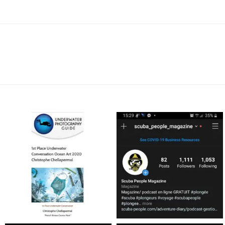
scuba_people_magazine
scuba_people_magazine
Jan 17
Nov 5