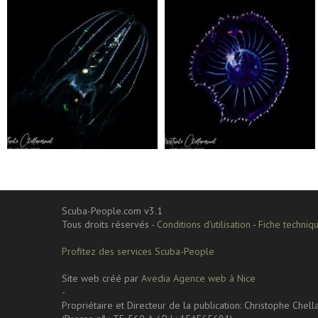
scuba_people_magazine
scuba_people_magazine
Sep 24
Sep 24
Scuba-People.com v3.1
Tous droits réservés -
Conditions d'utilisation
-
Fiche techniqu
Profitez des services Scuba-People
Site web créé par
Avedia Agence web à Nice
-
Propriétaire et Directeur de la publication: Christophe Chel