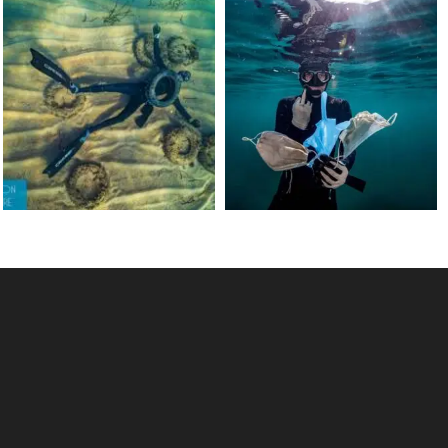
scuba_people_magazine
scuba_people_magazine
Jun 15
May 31