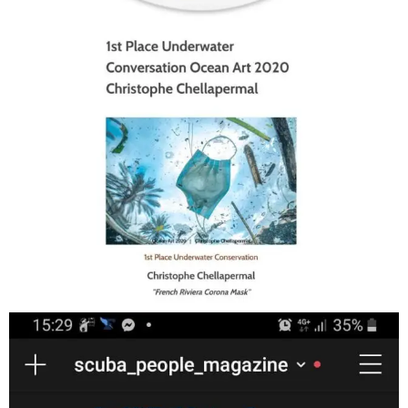
Jan 17
scuba_people_magazine