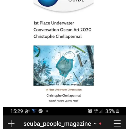
Jan 17
scuba_people_magazine