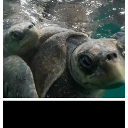
Nov 5
scuba_people_magazine