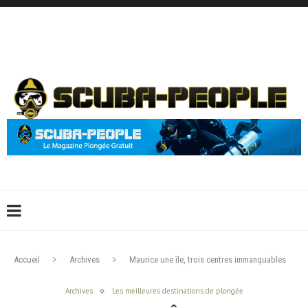
DÉCONNEXION
CONNEXION
CRÉER UN COMPTE
CONTACTEZ-NOUS !
Accueil
Archives
Maurice une île, trois centres immanquables
Archives
Les meilleures destinations de plongée