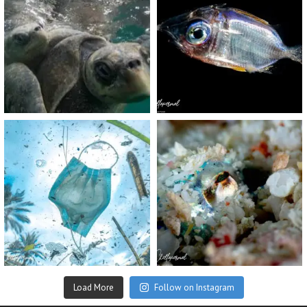
Nov 5
Sep 24
scuba_people_magazine
scuba_people_magazine
Sep 2
Aug 14
Load More
Follow on Instagram