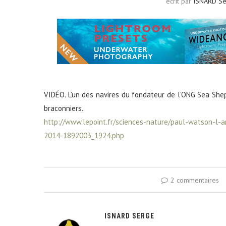
écrit par
ISNARD S
VIDÉO. L’un des navires du fondateur de l’ONG Sea Shep
braconniers.
http://www.lepoint.fr/sciences-nature/paul-watson-l-
2014-1892003_1924.php
2 commentaires
ISNARD SERGE