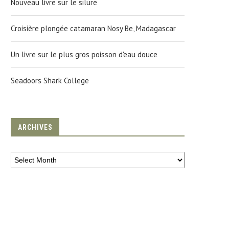
Nouveau livre sur le silure
Croisière plongée catamaran Nosy Be, Madagascar
Un livre sur le plus gros poisson d'eau douce
Seadoors Shark College
ARCHIVES
LONGÉE DE NUIT : COMMENT ET
PÊCHE ILLÉGALE EN MER ROU
POURQUOI ?
ATTENTION VOUS...
4 August 2010
28 June 2010