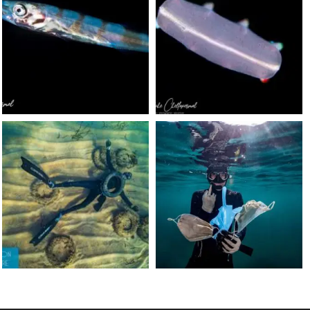
Sep 24
Sep 24
scuba_people_magazine
scuba_people_magazine
Jun 15
May 31