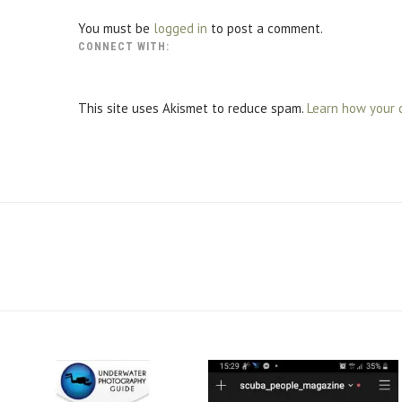
You must be
logged in
to post a comment.
CONNECT WITH:
This site uses Akismet to reduce spam.
Learn how your 
scuba_people_magazine
scuba_people_magazine