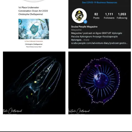
Jan 17
Nov 5
scuba_people_magazine
scuba_people_magazine
Sep 24
Sep 24