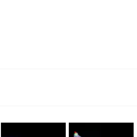
scuba_people_magazine
scuba_people_magazine