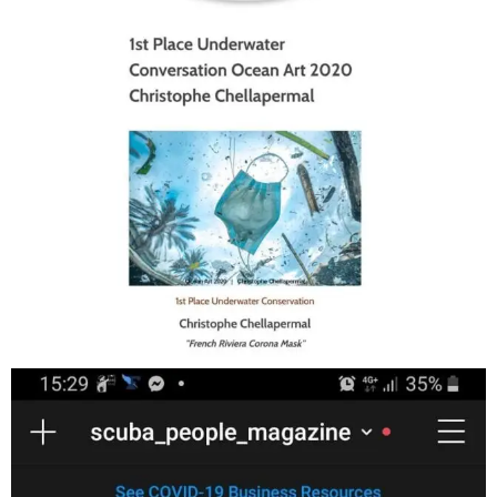
Jan 17
scuba_people_magazine