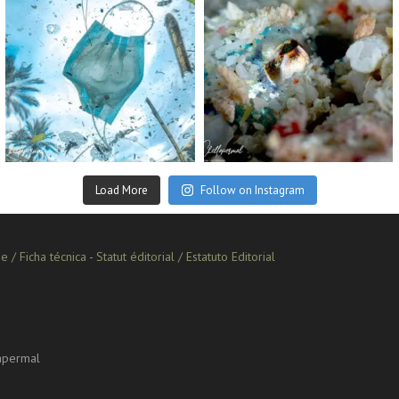
Sep 2
Aug 14
Load More
Follow on Instagram
e / Ficha técnica
-
Statut éditorial / Estatuto Editorial
lapermal