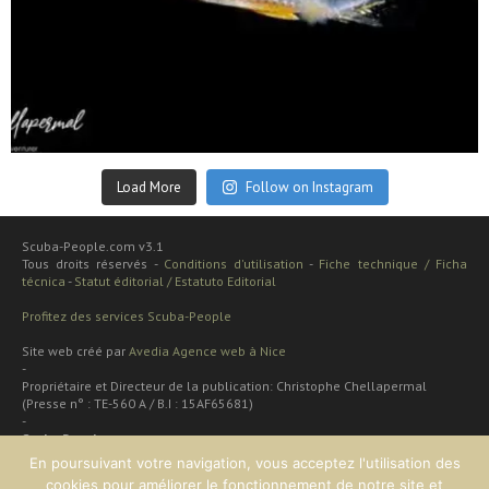
Sep 24
Load More
Follow on Instagram
Scuba-People.com v3.1
Tous droits réservés -
Conditions d'utilisation
-
Fiche technique / Ficha
técnica
-
Statut éditorial / Estatuto Editorial
Profitez des services Scuba-People
Site web créé par
Avedia Agence web à Nice
-
Propriétaire et Directeur de la publication: Christophe Chellapermal
(Presse n° : TE-560 A / B.I : 15AF65681)
-
Scuba People
Rua cardal de são josé 48 apt
En poursuivant votre navigation, vous acceptez l'utilisation des
2 dt
cookies pour améliorer le fonctionnement de notre site et