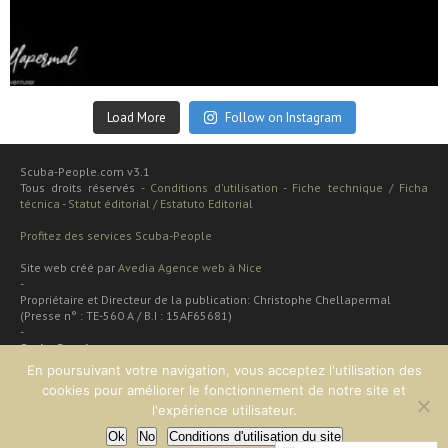
Sep 24
Load More
Follow on Instagram
Scuba-People.com v3.1
Tous droits réservés -
Conditions d'utilisation
-
Fiche technique / Ficha
técnica
-
Statut éditorial / Estatuto Editorial
Profitez des services Scuba-People
Site web créé par
Avedia Agence web à Nice
-
Propriétaire et Directeur de la publication: Christophe Chellapermal
(Presse n° : TE-560 A / B.I : 15AF65681)
-
Scuba People
Rua cardal de são josé 48 apt
En poursuivant votre navigation, vous acceptez l'utilisation des
2 dt
cookies pour améliorer le fonctionnement de notre site et
Lisboa, PORTUGAL
l'expérience utilisateur.
Ok
No
Conditions d'utilisation du site
EN HAUT