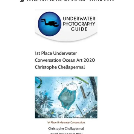
scuba_people_magazine
Jan 17