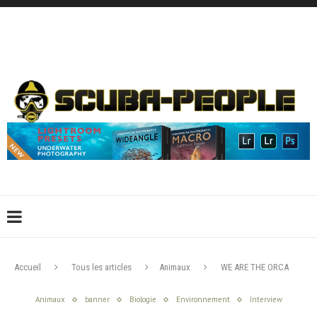
DÉCONNEXION
CONNEXION
CRÉER UN COMPTE
CONTACTEZ-NOUS !
Accueil
Tous les articles
Animaux
WE ARE THE ORCA
Animaux
banner
Biologie
Environnement
Interview