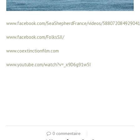
www.facebook.com/SeaShepherdFrance/videos/588072084929041
www.facebook.com/FolksSJI/
www.coextinctionfilm.com
www.youtube.com/watch?v=_x9D6g91w5I
0 commentaire