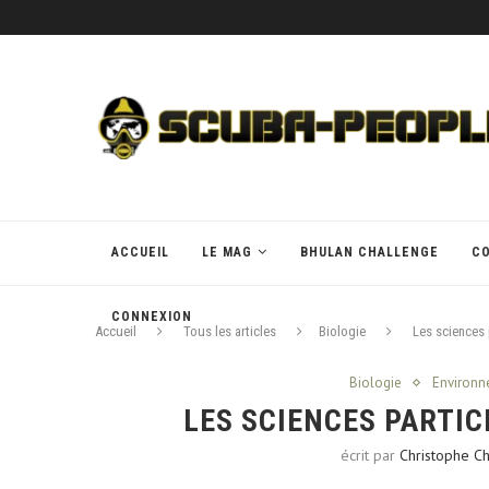
ACCUEIL
LE MAG
BHULAN CHALLENGE
C
CONNEXION
Accueil
Tous les articles
Biologie
Les sciences 
Biologie
Environ
LES SCIENCES PARTIC
écrit par
Christophe C