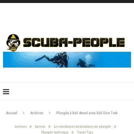
DÉCONNEXION
CONNEXION
CRÉER UN COMPTE
CONTACTEZ-NOUS !
Accueil
Archives
Plongée à Bali Amed avec Bali Dive Trek
Archives
banner
Les meilleures destinations de plongée
Plongée technique
Travel Tips