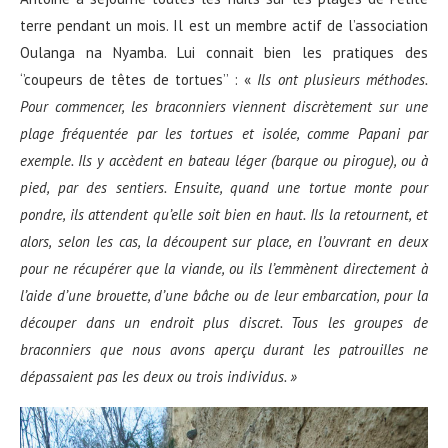
terre pendant un mois. Il est un membre actif de l’association
Oulanga na Nyamba. Lui connait bien les pratiques des
‘’coupeurs de têtes de tortues’’ : «
Ils ont plusieurs méthodes.
Pour commencer, les braconniers viennent discrètement
sur une
plage fréquentée par les tortues et isolée, comme Papani par
exemple. Ils y accèdent en bateau l
é
ger (barque ou pirogue), ou
à
pied,
par des sentiers. Ensuite, quand une tortue monte pour
pondre, ils attendent qu’elle soit bien en haut. Ils la
retournent, e
t
alors,
selon les cas, la découpent sur place, en l’ouvrant en deux
pour ne ré
cup
é
rer que la viande, ou
ils l’
emm
è
nent
directement à
l’aide d’une brouette, d’une bâche
ou de leur embarcation, pour la
découper dans un endroit plus discret. Tous les groupes de
braconniers que nous avons aper
ç
u durant les patrouilles ne
dépassaient pas les
deux ou trois individus. »