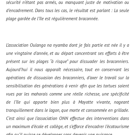
sécurit
é n’
étant pas armés, ou manquant juste de motivation
ou
d’encadrement.
Dans tous les cas,
le résultat est parlant : La seule
plage gardée de l’î
le est régulièrement braconné
e.
L’association Oulanga na nyamba dont je fais partie est née il y a
une vingtaine d’année, et au départ
concentrant ses efforts à être
présent sur les plages “à risque” pour dissuader les braconniers.
Aujourd’hui il nous apparaît n
écessaire, tout en conservant
les
opérations de dissuasion des braconniers, d’axer le travail sur la
sensibilisation des gén
érations à venir afin que les tortues soient
vues par les mahorais comme une réelle richesse, une spé
cificit
é
de l’î
le qui apporte bien plus à Mayotte vivante, nageant
tranquillement dans le lagon, que morte et consommée en grillade.
C’est ainsi que l’association ONN effectue des interventions dans
un maximum d’école et collège, et s’
efforce d’encadrer l’écotourisme
afin qu’il puisse se développer sans devenir une nuisance.