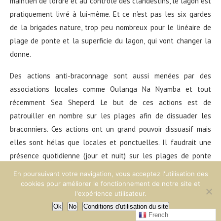
maintien de l’ordre et au contrôle des clandestins, le lagon est
pratiquement livré à lui-même. Et ce n’est pas les six gardes
de la brigades nature, trop peu nombreux pour le linéaire de
plage de ponte et la superficie du lagon, qui vont changer la
donne.
Des actions anti-braconnage sont aussi menées par des
associations locales comme Oulanga Na Nyamba et tout
récemment Sea Sheperd. Le but de ces actions est de
patrouiller en nombre sur les plages afin de dissuader les
braconniers. Ces actions ont un grand pouvoir dissuasif mais
elles sont hélas que locales et ponctuelles. Il faudrait une
présence quotidienne (jour et nuit) sur les plages de ponte
pour enrayer le phénomène. Une présence permanente de
En poursuivant votre navigation, vous acceptez l'utilisation des
gardes assermentés serait une des solutions pour limiter et
cookies pour améliorer le fonctionnement de notre site et
l'expérience utilisateur.
éradiquer le braconnage. Les responsables politiques locaux
Ok
No
Conditions d'utilisation du site
doivent également prendre en considération l’importance du
French