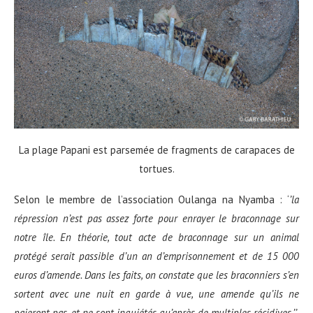
La plage Papani est parsemée de fragments de carapaces de
tortues.
Selon le membre de l’association Oulanga na Nyamba : ‘
’
la
r
é
pression n’est pas assez forte pour
enrayer
le braconnage sur
notre
î
le. En th
é
orie, tout acte de braconnage sur un animal
prot
é
g
é
serait passible d’un an d’emprisonnement et de 15 000
euros d’amende. Dans les faits, on constate que les braconniers s’en
sortent avec une nuit en garde
à
vue, une amende qu’ils ne
paieront pas, et ne sont inqui
é
t
é
s qu
’
apr
è
s de multiples r
é
cidives.
’’