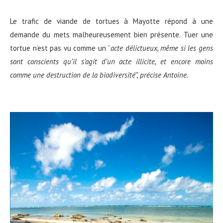
Le trafic de viande de tortues à Mayotte répond à une
demande du mets malheureusement bien présente. Tuer une
tortue n’est pas vu comme un ‘’
acte d
é
lictueux
, m
ê
me si les gens
sont conscients qu’il s’agit d’un acte illicite
, e
t encore moins
comme une destruction de la biodiversit
é
’’
, pr
é
cise Antoine.