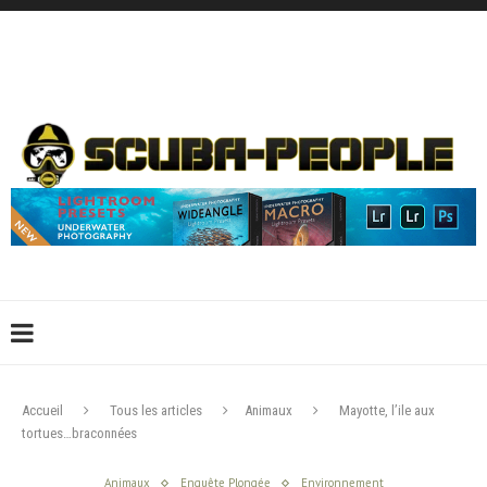
DÉCONNEXION
CONNEXION
CRÉER UN COMPTE
CONTACTEZ-NOUS !
Accueil
Tous les articles
Animaux
Mayotte, l’ile aux
tortues…braconnées
Animaux
Enquête Plongée
Environnement