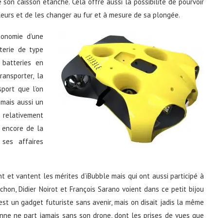
 son caisson étanche. Cela offre aussi la possibilité de pourvoir
uleurs et de les changer au fur et à mesure de sa plongée.
onomie d’une
tterie de type
 batteries en
ansporter, la
sport que l’on
 mais aussi un
t relativement
 encore de la
ses affaires
 et vantent les mérites d’iBubble mais qui ont aussi participé à
on, Didier Noirot et François Sarano voient dans ce petit bijou
est un gadget futuriste sans avenir, mais on disait jadis la même
nne ne part jamais sans son drone, dont les prises de vues que