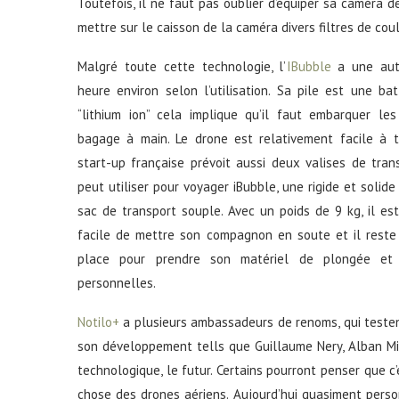
Toutefois, il ne faut pas oublier d’équiper sa caméra de
mettre sur le caisson de la caméra divers filtres de co
Malgré toute cette technologie, l’
IBubble
a une aut
heure environ selon l’utilisation. Sa pile est une ba
“lithium ion” cela implique qu’il faut embarquer les
bagage à main. Le drone est relativement facile à tr
start-up française prévoit aussi deux valises de tran
peut utiliser pour voyager iBubble, une rigide et solide
sac de transport souple. Avec un poids de 9 kg, il es
facile de mettre son compagnon en soute et il reste
place pour prendre son matériel de plongée et 
personnelles.
Notilo+
a plusieurs ambassadeurs de renoms, qui testent
son développement tells que Guillaume Nery, Alban Mich
technologique, le futur. Certains pourront penser que c’
chose des drones aériens. Aujourd’hui quasiment perso