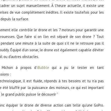
adrer un sujet manuellement. À l’heure actuelle, il existe une
rises de vue complètement inédites. Il existe toutefois pour les
 depuis la surface.
lement elle contrôle le drone et les 7 moteurs pour garantir une
 prouesses. Que faire si on l’on est séparé de son drone ? Tout
pendant une minute à la suite de quoi s’il ne le retrouve pas il
uddy. Équipé d’un sonar, le drone est également capable d’éviter
il ou d’autres obstacles.
 Michon à propos d’
iBubble
qui a pu le tester en tant
sions :
technologique, il est fluide, réponds à tes besoins et tu n’a pas
me été bluffé par la puissance des moteurs, ce qui est important
le grand public puisse le découvrir “
onc équiper le drone de diverse action cam telle qu’une GoPro.