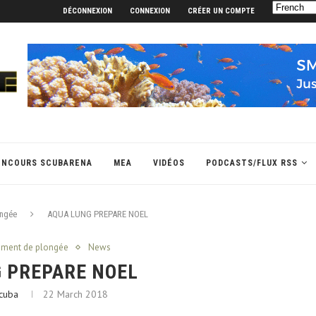
DÉCONNEXION
CONNEXION
CRÉER UN COMPTE
ONCOURS SCUBARENA
MEA
VIDÉOS
PODCASTS/FLUX RSS
ongée
AQUA LUNG PREPARE NOEL
pement de plongée
News
 PREPARE NOEL
cuba
22 March 2018