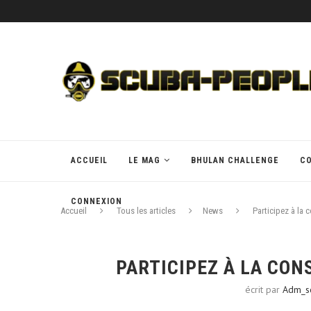
ACCUEIL
LE MAG
BHULAN CHALLENGE
C
CONNEXION
Accueil
Tous les articles
News
Participez à la 
PARTICIPEZ À LA CON
écrit par
Adm_s