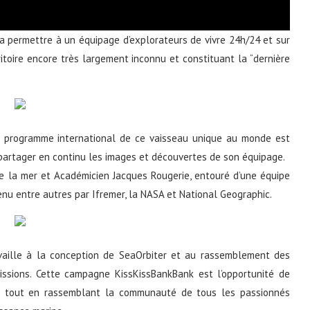
a permettre à un équipage d’explorateurs de vivre 24h/24 et sur
toire encore très largement inconnu et constituant la “dernière
 le programme international de ce vaisseau unique au monde est
partager en continu les images et découvertes de son équipage.
de la mer et Académicien Jacques Rougerie, entouré d’une équipe
enu entre autres par Ifremer, la NASA et National Geographic.
availle à la conception de SeaOrbiter et au rassemblement des
issions. Cette campagne KissKissBankBank est l’opportunité de
er tout en rassemblant la communauté de tous les passionnés