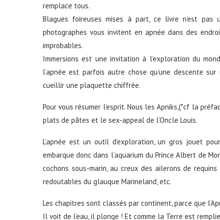
remplace tous.
Blagues foireuses mises à part, ce livre n’est pas 
photographes vous invitent en apnée dans des endroi
improbables.
Immersions est une invitation à l’exploration du mo
l’apnée est parfois autre chose qu’une descente sur 
cueillir une plaquette chiffrée.
Pour vous résumer l’esprit. Nous les Apniks,(*cf la préfa
plats de pâtes et le sex-appeal de l’Oncle Louis.
L’apnée est un outil d’exploration, un gros jouet pou
embarque donc dans l’aquarium du Prince Albert de Mona
cochons sous-marin, au creux des ailerons de requins 
redoutables du glauque Marineland, etc.
Les chapitres sont classés par continent, parce que l’Ap
Il voit de l’eau, il plonge ! Et comme la Terre est remplie