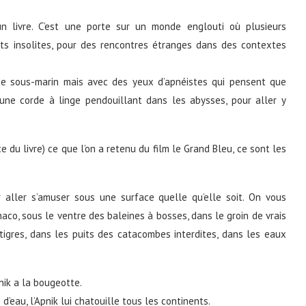
un livre. C’est une porte sur un monde englouti où plusieurs
ts insolites, pour des rencontres étranges dans des contextes
nde sous-marin mais avec des yeux d’apnéistes qui pensent que
une corde à linge pendouillant dans les abysses, pour aller y
ce du livre) ce que l’on a retenu du film le Grand Bleu, ce sont les
r aller s’amuser sous une surface quelle qu’elle soit. On vous
co, sous le ventre des baleines à bosses, dans le groin de vrais
tigres, dans les puits des catacombes interdites, dans les eaux
nik a la bougeotte.
 d’eau, l’Apnik lui chatouille tous les continents.