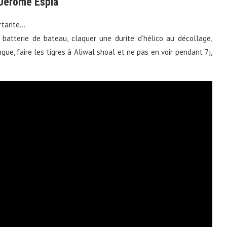
Jêrome Espla
ertante…
 batterie de bateau, claquer une durite d’hélico au décollage,
ngue, faire les tigres à Aliwal shoal et ne pas en voir pendant 7j,