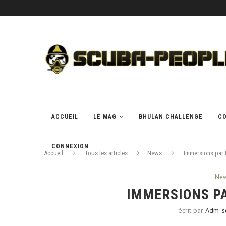
ACCUEIL
LE MAG
BHULAN CHALLENGE
C
CONNEXION
Accueil
Tous les articles
News
Immersions par 
Ne
IMMERSIONS PA
écrit par
Adm_s