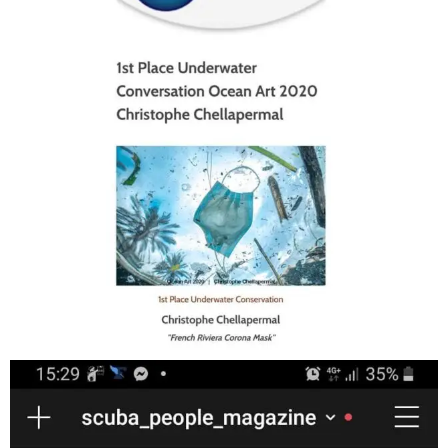
Jan 17
scuba_people_magazine