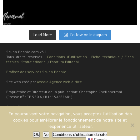
Sep 24
Load More
Follow on Instagram
Scuba-People.com v3.1
Tous droits réservés -
Conditions d'utilisation
-
Fiche technique / Ficha
técnica
-
Statut éditorial / Estatuto Editorial
Profitez des services Scuba-People
Site web créé par
Avedia Agence web à Nice
-
Propriétaire et Directeur de la publication: Christophe Chellapermal
(Presse n° : TE-560 A / B.I : 15AF65681)
-
Scuba People
Rua cardal de são josé 48 apt
En poursuivant votre navigation, vous acceptez l'utilisation des
2 dt
cookies pour améliorer le fonctionnement de notre site et
Lisboa, PORTUGAL
l'expérience utilisateur.
Ok
No
Conditions d'utilisation du site
EN HAUT
French