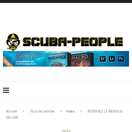
DÉCONNEXION
CONNEXION
CRÉER UN COMPTE
CONTACTEZ-NOUS !
Accueil
Tous les articles
News
RESERVEZ LE MEXIQUE
ON LINE
News