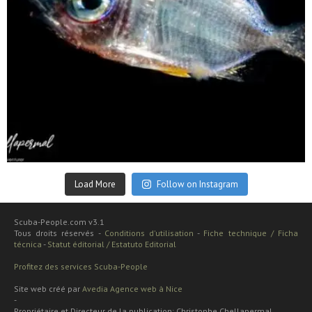
Sep 24
Load More
Follow on Instagram
Scuba-People.com v3.1
Tous droits réservés -
Conditions d'utilisation
-
Fiche technique / Ficha
técnica
-
Statut éditorial / Estatuto Editorial
Profitez des services Scuba-People
Site web créé par
Avedia Agence web à Nice
-
Propriétaire et Directeur de la publication: Christophe Chellapermal