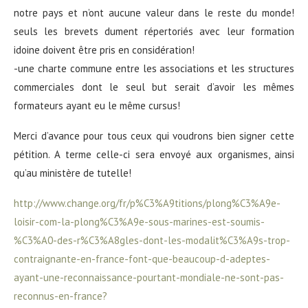
notre pays et n’ont aucune valeur dans le reste du monde!
seuls les brevets dument répertoriés avec leur formation
idoine doivent être pris en considération!
-une charte commune entre les associations et les structures
commerciales dont le seul but serait d’avoir les mêmes
formateurs ayant eu le même cursus!
Merci d’avance pour tous ceux qui voudrons bien signer cette
pétition. A terme celle-ci sera envoyé aux organismes, ainsi
qu’au ministère de tutelle!
http://www.change.org/fr/p%C3%A9titions/plong%C3%A9e-
loisir-com-la-plong%C3%A9e-sous-marines-est-soumis-
%C3%A0-des-r%C3%A8gles-dont-les-modalit%C3%A9s-trop-
contraignante-en-france-font-que-beaucoup-d-adeptes-
ayant-une-reconnaissance-pourtant-mondiale-ne-sont-pas-
reconnus-en-france?