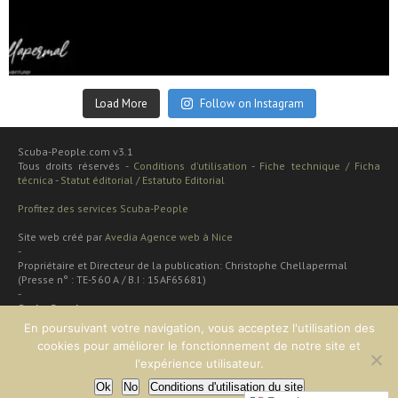
Sep 24
Load More
Follow on Instagram
Scuba-People.com v3.1
Tous droits réservés -
Conditions d'utilisation
-
Fiche technique / Ficha
técnica
-
Statut éditorial / Estatuto Editorial
Profitez des services Scuba-People
Site web créé par
Avedia Agence web à Nice
-
Propriétaire et Directeur de la publication: Christophe Chellapermal
(Presse n° : TE-560 A / B.I : 15AF65681)
-
Scuba People
Rua cardal de são josé 48 apt
En poursuivant votre navigation, vous acceptez l'utilisation des
2 dt
cookies pour améliorer le fonctionnement de notre site et
Lisboa, PORTUGAL
l'expérience utilisateur.
Ok
No
Conditions d'utilisation du site
EN HAUT