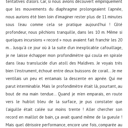
tentatives d’alors. Car, si nous avions découvert empiriquement
que les mouvements du diaphragme prolongeaient l’apnée,
nous aurions été bien loin d’imaginer rester plus de 11 minutes
sous l’eau comme cela se pratique aujourd’hui ! Côté
profondeur, nous pêchions tranquille, dans les 10 m. Même si
quelques incursions « record » nous avaient fait franchir les 20
m… Jusqu’à ce jour où à la suite d’un inexplicable cafouillage,
je ne laisse échapper mon profondimètre qui coula en spirale
dans l’eau translucide d’un atoll des Maldives. Je voyais très
bien l’instrument, échoué entre deux buissons de corail… Je me
ventilais un peu et entamais la descente en apnée. Qui me
parut interminable. Mais le profondimètre était là, pourtant, au
bout de ma main tendue… Quand je m’en emparais, en route
vers le hublot bleu de la surface, je pus constater que
l’aiguille était calée sur moins trente ! Aller chercher son
record en maillot de bain, ça avait quand même de la gueule !
Mais quel dérisoire performance, encore une fois, comparée au