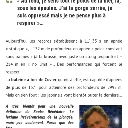
« Au fond, je sens tout le poids de la mer, là,
sous les épaules. J’ai la gorge serrée, je
suis oppressé mais je ne pense plus à
respirer »…
Aujourd’hui, les records s’établissent à 11’ 35 s en apnée
« statique », – 132 m de profondeur en apnée « poids constant
sans palmes » (à la brasse, avec juste un string léopard) et –
214 m en « no limit »… Des performances qui forcent le
respect.
La
baleine à bec de Cuvier
, quant à elle, est capable d’apnées
de plus de 137 ‘ pour atteindre des profondeurs de 2992 m.
Mais on s’en fout : les japonais vont bientôt buter la dernière…
A très bientôt pour une nouvelle
définition du Scuba Bécédaire. Le
lexique irrévérencieux de la plongée,
mais pas seulement. Parce que des