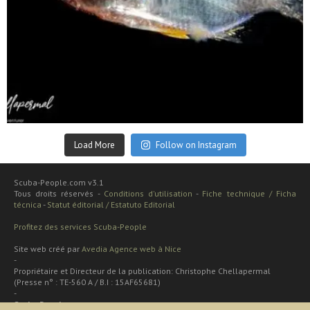
Sep 24
Load More
Follow on Instagram
Scuba-People.com v3.1
Tous droits réservés -
Conditions d'utilisation
-
Fiche technique / Ficha
técnica
-
Statut éditorial / Estatuto Editorial
Profitez des services Scuba-People
Site web créé par
Avedia Agence web à Nice
-
Propriétaire et Directeur de la publication: Christophe Chellapermal
(Presse n° : TE-560 A / B.I : 15AF65681)
-
Scuba People