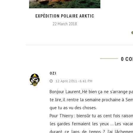
CTION ET
EXPÉDITION POLAIRE ARKTIC
 RAIES
22 March 2018
0 C
OZI
12 April 2011 - 6:41 PM
Bonjour Laurent, Hé bien ça ne s’arrange p
te lire, il rentre la semaine prochaine à Se
que tu as vu des choses.
Pour Thierry : biensûr tu as cent fois rais
les gardes fermaient les yeux … Les vacan
durant ce laps de temps ? J’ai lâchement