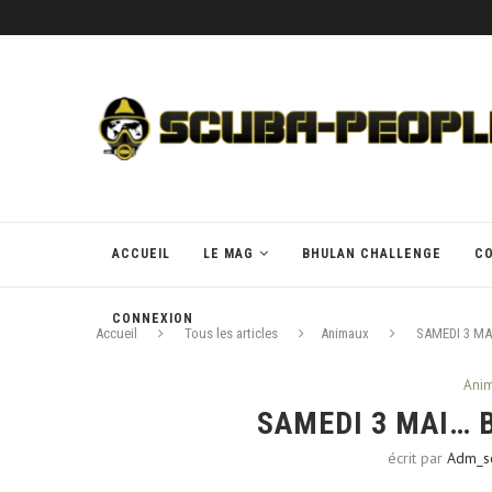
ACCUEIL
LE MAG
BHULAN CHALLENGE
C
CONNEXION
Accueil
Tous les articles
Animaux
SAMEDI 3 MA
Ani
SAMEDI 3 MAI… 
écrit par
Adm_s