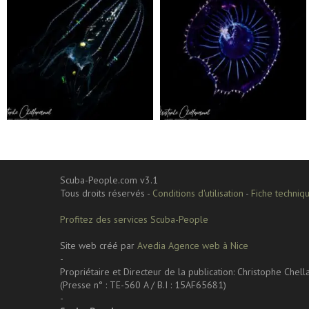
Sep 24
Sep 24
Scuba-People.com v3.1
Tous droits réservés -
Conditions d'utilisation
-
Fiche techniqu
Profitez des services Scuba-People
Site web créé par
Avedia Agence web à Nice
-
Propriétaire et Directeur de la publication: Christophe Chel
(Presse n° : TE-560 A / B.I : 15AF65681)
-