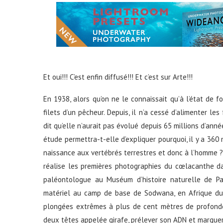
Et oui!!! C’est enfin diffusé!!! Et c’est sur Arte!!!
En 1938, alors qu’on ne le connaissait qu’à l’état de 
filets d’un pêcheur. Depuis, il n’a cessé d’alimenter le
dit qu’elle n’aurait pas évolué depuis 65 millions d’ann
étude permettra-t-elle d’expliquer pourquoi, il y a 360
naissance aux vertébrés terrestres et donc à l’homme ? 
réalise les premières photographies du cœlacanthe d
paléontologue au Muséum d’histoire naturelle de Par
matériel au camp de base de Sodwana, en Afrique du
plongées extrêmes à plus de cent mètres de profonde
deux têtes appelée girafe, prélever son ADN et marquer 