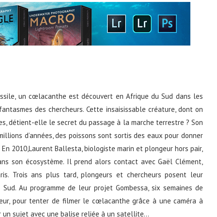
fossile, un cœlacanthe est découvert en Afrique du Sud dans les
s fantasmes des chercheurs. Cette insaisissable créature, dont on
ées, détient-elle le secret du passage à la marche terrestre ? Son
 millions d’années, des poissons sont sortis des eaux pour donner
En 2010,Laurent Ballesta, biologiste marin et plongeur hors pair,
ans son écosystème. Il prend alors contact avec Gaël Clément,
is. Trois ans plus tard, plongeurs et chercheurs posent leur
 Sud. Au programme de leur projet Gombessa, six semaines de
ur, pour tenter de filmer le cœlacanthe grâce à une caméra à
un sujet avec une balise reliée à un satellite…